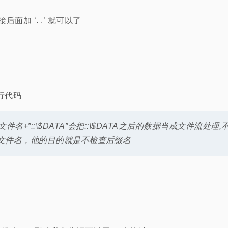
后面加 ‘. .’ 就可以了
行代码
果文件名+”::\$DATA”会把::\$DATA之后的数据当成文件流处
之前的文件名，他的目的就是不检查后缀名