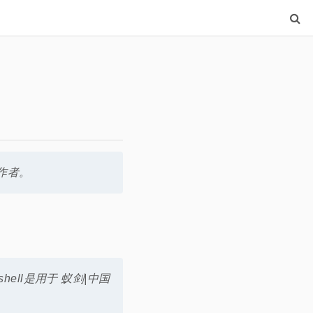
作者。
shell是用于 蚁剑|中国