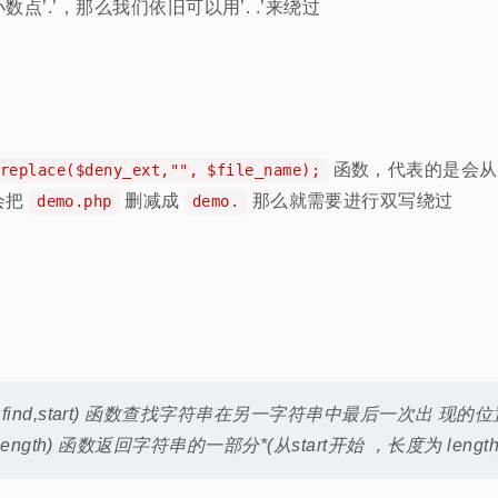
点’.’，那么我们依旧可以用’. .’来绕过
函数，代表的是会从
replace($deny_ext,"", $file_name);
会把
删减成
那么就需要进行双写绕过
demo.php
demo.
string,find,start) 函数查找字符串在另一字符串中最后一次出
start,length) 函数返回字符串的一部分*(从start开始 ，长度为 length