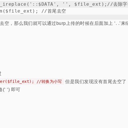
r_ireplace('::$DATA', '', $file_ext);//去除字
首尾去空，那么我们就可以通过burp上传的时候在后面加上 ‘. .’来
过
但是我们发现没有首尾去空了，
ower($file_ext); //转换为小写
‘ ‘) 即可