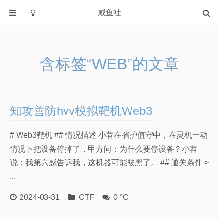
咸鱼社
首页
分类
含标签“WEB”的文章
教程类
Windows
软件
知攻善防hvv模拟靶机Web3
字体
HTML源码
# Web3靶机 ## 情况描述 小苕在省护值守中，在灵机一动
信息学奥林匹克
情况下把设备停掉了，甲方问：为什么要停设备？小苕
我的世界
说：我第六感告诉我，这机器可能被黑了。 ## 通关条件 >
...
Archlinux
NovelAI
2024-03-31
CTF
0 °C
CTF