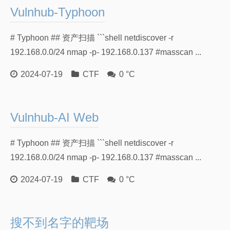
友情链接
Vulnhub-Typhoon
# Typhoon ## 资产扫描 ```shell netdiscover -r
192.168.0.0/24 nmap -p- 192.168.0.137 #masscan ...
2024-07-19
CTF
0 °C
Vulnhub-AI Web
# Typhoon ## 资产扫描 ```shell netdiscover -r
192.168.0.0/24 nmap -p- 192.168.0.137 #masscan ...
2024-07-19
CTF
0 °C
搜不到名字的靶场