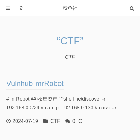
咸鱼社
首页
分类
“CTF”
教程类
Windows
CTF
软件
字体
Vulnhub-mrRobot
HTML源码
信息学奥林匹克
# mrRobot ## 收集资产 ```shell netdiscover -r
我的世界
192.168.0.0/24 nmap -p- 192.168.0.133 #masscan ...
Archlinux
2024-07-19
CTF
0 °C
NovelAI
CTF