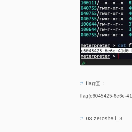
flag值：
flag{c6045425-6e6e-4
03 zeroshell_3