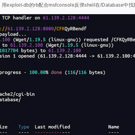
E，用exploit-db的rb配合msfconsole反弹shell在/Database中找