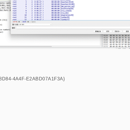
-8D84-4A4F-E2ABD07A1F3A}