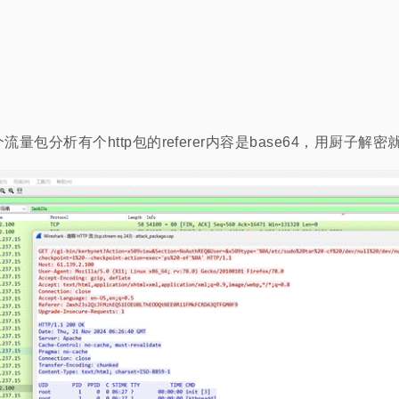
包分析有个http包的referer内容是base64，用厨子解密就是