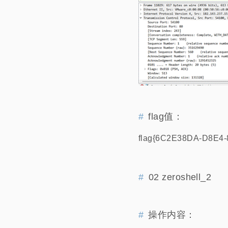
flag值：
flag{6C2E38DA-D8E4
02 zeroshell_2
操作内容：