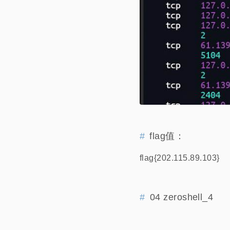
flag值：
flag{202.115.89.103}
04 zeroshell_4