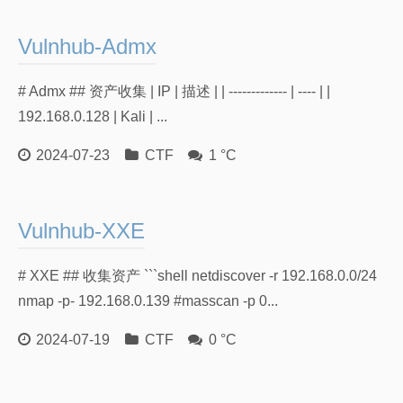
友情链接
Vulnhub-Admx
# Admx ## 资产收集 | IP | 描述 | | ------------- | ---- | |
192.168.0.128 | Kali | ...
2024-07-23
CTF
1 °C
Vulnhub-XXE
# XXE ## 收集资产 ```shell netdiscover -r 192.168.0.0/24
nmap -p- 192.168.0.139 #masscan -p 0...
2024-07-19
CTF
0 °C