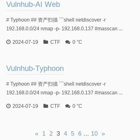
Vulnhub-AI Web
# Typhoon ## 资产扫描 ```shell netdiscover -r
192.168.0.0/24 nmap -p- 192.168.0.137 #masscan ...
2024-07-19
CTF
0 °C
Vulnhub-Typhoon
# Typhoon ## 资产扫描 ```shell netdiscover -r
192.168.0.0/24 nmap -p- 192.168.0.137 #masscan ...
2024-07-19
CTF
0 °C
«
1
2
3
4
5
6
...
10
»