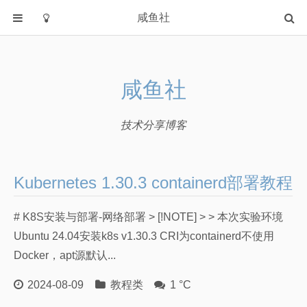
咸鱼社
首页
分类
咸鱼社
教程类
Windows
技术分享博客
软件
字体
Kubernetes 1.30.3 containerd部署教程
HTML源码
信息学奥林匹克
# K8S安装与部署-网络部署 > [!NOTE] > > 本次实验环境
我的世界
Ubuntu 24.04安装k8s v1.30.3 CRI为containerd不使用
Archlinux
Docker，apt源默认...
NovelAI
2024-08-09
教程类
1 °C
CTF