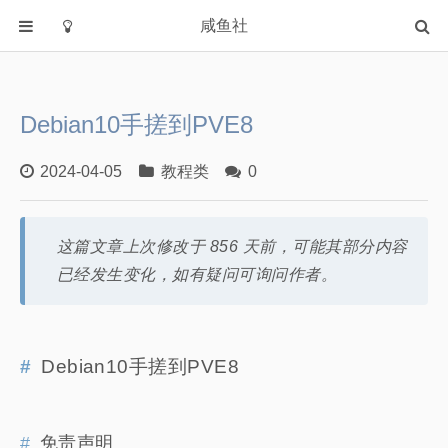
咸鱼社
首页
分类
Debian10手搓到PVE8
教程类
Windows
2024-04-05
教程类
0
软件
字体
这篇文章上次修改于 856 天前，可能其部分内容
HTML源码
已经发生变化，如有疑问可询问作者。
信息学奥林匹克
我的世界
Archlinux
Debian10手搓到PVE8
NovelAI
CTF
免责声明