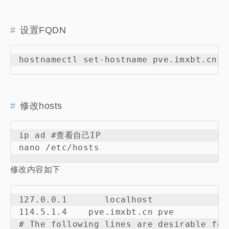
设置FQDN
修改hosts
ip ad #查看自己IP

修改内容如下
127.0.0.1       localhost

114.5.1.4    pve.imxbt.cn pve

# The following lines are desirable for