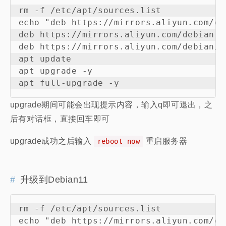
rm -f /etc/apt/sources.list

echo "deb https://mirrors.aliyun.com/de
deb https://mirrors.aliyun.com/debian-s
deb https://mirrors.aliyun.com/debian/ 
apt update

apt upgrade -y

upgrade期间可能会出现提示内容，输入q即可退出，之
后有对话框，直接回车即可
upgrade成功之后输入
重启服务器
reboot now
升级到Debian11
rm -f /etc/apt/sources.list

echo "deb https://mirrors.aliyun.com/de