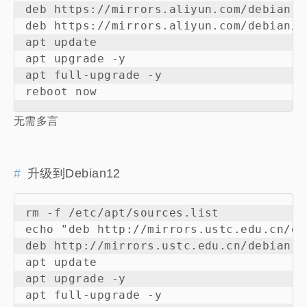
deb https://mirrors.aliyun.com/debian-s
deb https://mirrors.aliyun.com/debian/ 
apt update

apt upgrade -y

apt full-upgrade -y

无需多言
升级到Debian12
rm -f /etc/apt/sources.list

echo "deb http://mirrors.ustc.edu.cn/de
deb http://mirrors.ustc.edu.cn/debian s
apt update

apt upgrade -y

apt full-upgrade -y
