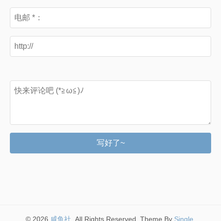
写好了~
© 2026
咸鱼社
. All Rights Reserved. Theme By
Single
.