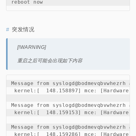
突发情况
[!WARNING]
重启之后可能会出现如下内容
Message from syslogd@bodmevqbvwhezrh at
 kernel:[  148.158897] mce: [Hardware E
Message from syslogd@bodmevqbvwhezrh at
 kernel:[  148.159153] mce: [Hardware E
Message from syslogd@bodmevqbvwhezrh at