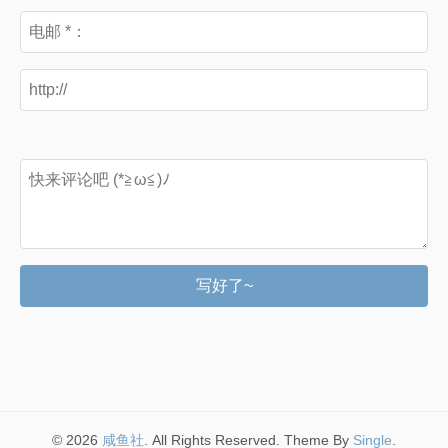
写好了~
© 2026
咸鱼社
. All Rights Reserved. Theme By
Single
.