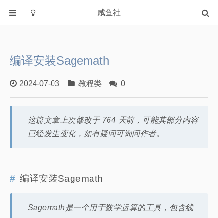
咸鱼社
首页
分类
编译安装Sagemath
教程类
Windows
2024-07-03
教程类
0
软件
字体
这篇文章上次修改于 764 天前，可能其部分内容
HTML源码
已经发生变化，如有疑问可询问作者。
信息学奥林匹克
我的世界
Archlinux
编译安装Sagemath
NovelAI
CTF
Sagemath是一个用于数学运算的工具，包含线